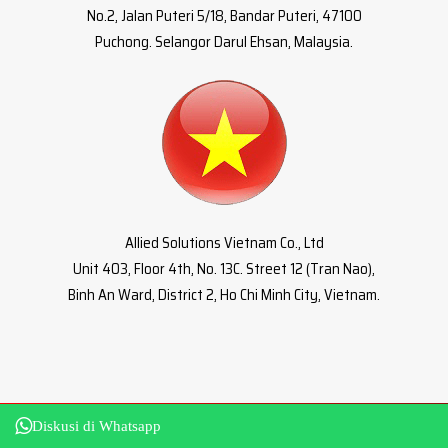
No.2, Jalan Puteri 5/18, Bandar Puteri, 47100
Puchong. Selangor Darul Ehsan, Malaysia.
Allied Solutions Vietnam Co., Ltd
Unit 403, Floor 4th, No. 13C. Street 12 (Tran Nao),
Binh An Ward, District 2, Ho Chi Minh City, Vietnam.
Diskusi di Whatsapp
Copyright 2022. PT. Alfa Solusi Indonesia