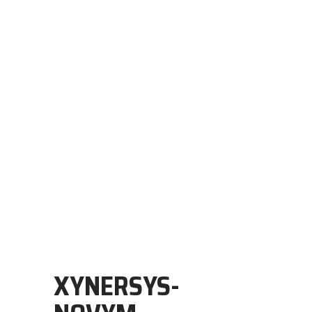
Home
About Us
Engineering Services
Products
Contact Us
XYNERSYS-